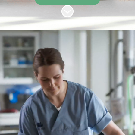
Naar content scrollen
Vacatures voor
dierenartsen,
paraveterinairen en
meer...
Werken bij AniCura? Op zoek naar een leuke
baan als paraveterinair, dierenarts, of ander
werk in de veterinaire sector? Bekijk hier