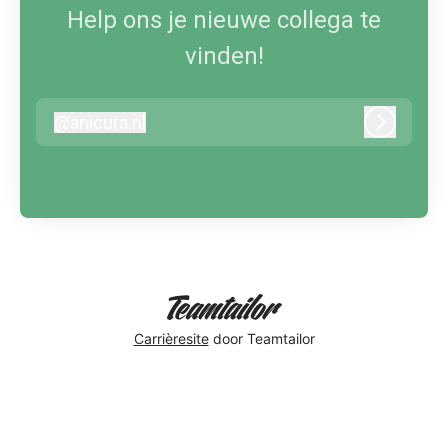
Help ons je nieuwe collega te
vinden!
@
anicura.nl
anicura.nl
Inloggen
Carrièresite
door Teamtailor