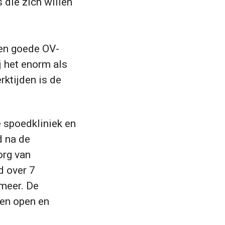
die zich willen
een goede OV-
j het enorm als
rktijden is de
 spoedkliniek en
d na de
org van
d over 7
 meer. De
een open en