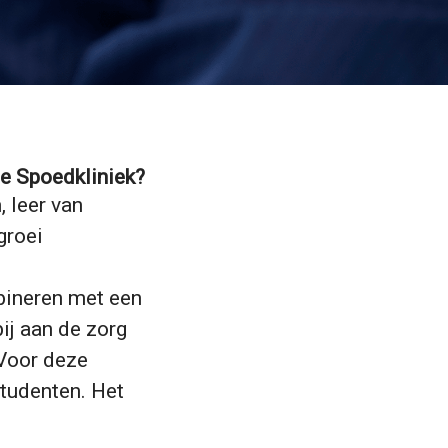
de Spoedkliniek?
 leer van
groei
mbineren met een
ij aan de zorg
 Voor deze
studenten. Het