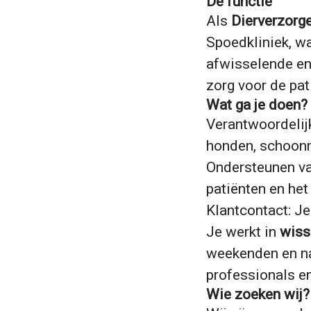
De functie
Als
Dierverzorge
Spoedkliniek, wa
afwisselende en 
zorg voor de pat
Wat ga je doen?
Verantwoordelij
honden, schoonm
Ondersteunen v
patiënten en he
Klantcontact: J
Je werkt in
wiss
weekenden en na
professionals e
Wie zoeken wij?