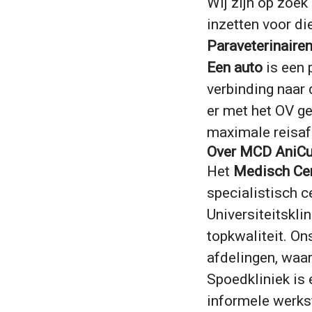
Wij zijn op zoek
inzetten voor die
Paraveterinairen
Een auto
is een 
verbinding naar
er met het OV ge
maximale reisaf
Over MCD AniCu
Het
Medisch Ce
specialistisch c
Universiteitskli
topkwaliteit. On
afdelingen, waa
Spoedkliniek is 
informele werks