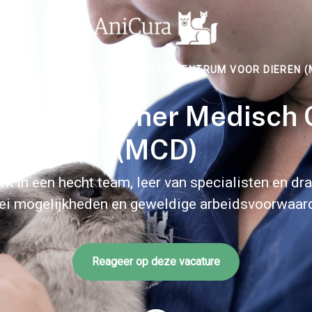
DENTEN
·
AMSTERDAM MEDISCH CENTRUM VOOR DIEREN (
r Ondersteuner Medisch 
(MCD)
 in een hecht team, leer van specialisten en draa
ei mogelijkheden en geweldige arbeidsvoorwaar
Reageer op deze vacature