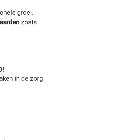
onele groei.
waarden
zoals
D!
maken in de zorg