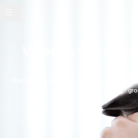
Pagina delen
CARRIÈREMENU
STU
Vacature Veterinai
Word Dierverzorger in onze Spoedkliniek! Werk
gro