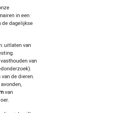
onze
nairen in een
 de dagelijkse
: uitlaten van
sting.
t vasthouden van
edonderzoek).
 van de dieren.
f avonden,
am
van
oer.