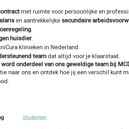
contract
met ruimte voor persoonlijke en professi
laris
en aantrekkelijke
secundaire arbeidsvoor
oenregeling
.
gen huisdier
.
AniCura klinieken in Nederland.
dersteunend team
dat altijd voor je klaarstaat.
en word onderdeel van ons geweldige team bij MC
atie naar ons en ontdek hoe jij een verschil kunt 
ood.
ng
Studenten