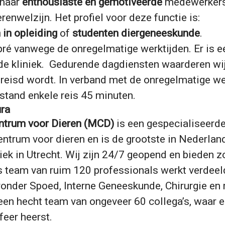
 naar
enthousiaste en gemotiveerde
medewerkers 
renwelzijn. Het profiel voor deze functie is:
 in opleiding
of
studenten diergeneeskunde
.
pré vanwege de onregelmatige werktijden. Er is 
 de kliniek. Gedurende dagdiensten waarderen wi
reisd wordt. In verband met de onregelmatige we
stand enkele reis 45 minuten.
ra
ntrum voor Dieren (MCD)
is een gespecialiseerde
entrum voor dieren en is de grootste in Nederlan
niek in Utrecht. Wij zijn 24/7 geopend en bieden z
s team van ruim 120 professionals werkt verdeel
ronder Spoed, Interne Geneeskunde, Chirurgie en
een hecht team van ongeveer 60 collega’s, waar 
feer heerst.