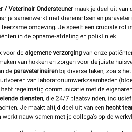
r / Veterinair Ondersteuner
maak je deel uit van 
ar je samenwerkt met dierenartsen en paraveteri
leerzame omgeving. Je speelt een cruciale rol in
iënten in de opname-afdeling en polikliniek.
k voor de
algemene verzorging
van onze patiënten
aken van hokken en zorgen voor de juiste huisve
an de
paraveterinairen
bij diverse taken, zoals he
t uitvoeren van laboratoriumwerkzaamheden (blo
e hebt regelmatig communicatie met de eigenaren
elende diensten
, die 24/7 plaatsvinden, inclusie
chten. Je maakt altijd deel uit van een
hecht te
n werkt nauw samen met je collega’s op de werkvl