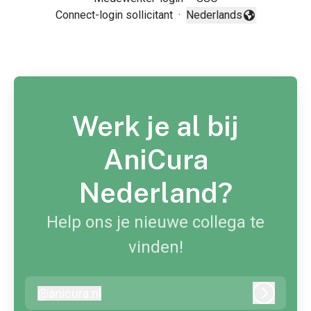
Connect-login sollicitant
·
Nederlands
Taal wijzigen
Werk je al bij
AniCura
Nederland?
Help ons je nieuwe collega te
vinden!
@
anicura.nl
anicura.nl
Inloggen