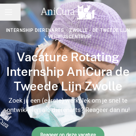
Pagina delen
CARRIÈREMENU
INTERNSHIP DIERENARTS
·
ZWOLLE - DE TWEEDE LIJN
- VERWIJSCENTRUM
Vacature Rotating
Internship AniCura de
Tweede Lijn Zwolle
Zoek jij een (eerste) werkplek om je snel te
ontwikkelen als dierenarts? Reageer dan nu!
Reageer op deze vacature