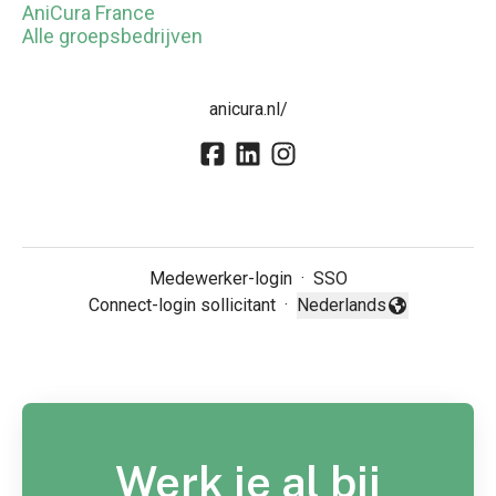
AniCura France
Alle groepsbedrijven
anicura.nl/
Medewerker-login
·
SSO
Connect-login sollicitant
·
Nederlands
Taal wijzigen
Werk je al bij