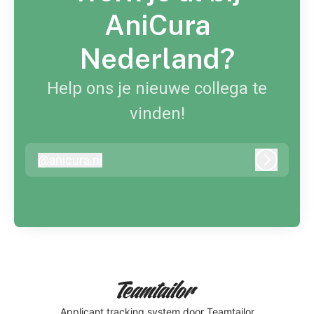
AniCura
Nederland?
Help ons je nieuwe collega te
vinden!
@
anicura.nl
anicura.nl
Inloggen
Applicant tracking system
door Teamtailor