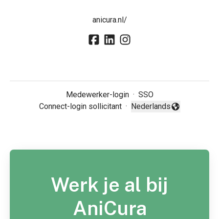
anicura.nl/
Medewerker-login
·
SSO
Connect-login sollicitant
·
Nederlands
Taal wijzigen
Werk je al bij
AniCura