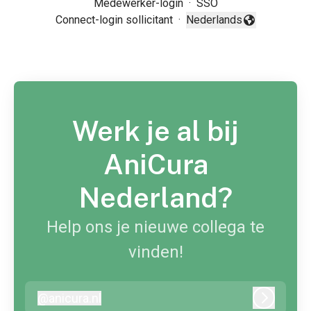
Medewerker-login
·
SSO
Connect-login sollicitant
·
Nederlands
Taal wijzigen
Werk je al bij
AniCura
Nederland?
Help ons je nieuwe collega te
vinden!
@
anicura.nl
anicura.nl
Inloggen