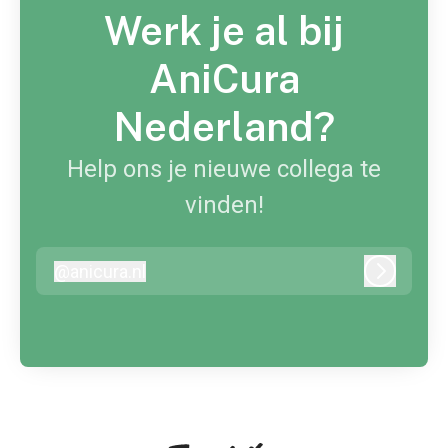
Werk je al bij
AniCura
Nederland?
Help ons je nieuwe collega te
vinden!
@
anicura.nl
anicura.nl
Inloggen