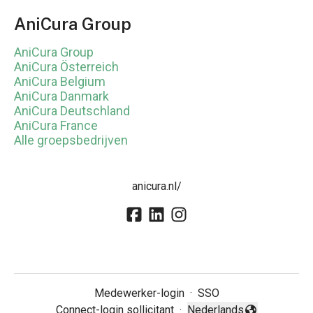
AniCura Group
AniCura Group
AniCura Österreich
AniCura Belgium
AniCura Danmark
AniCura Deutschland
AniCura France
Alle groepsbedrijven
anicura.nl/
Medewerker-login
·
SSO
Connect-login sollicitant
·
Nederlands