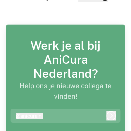
Taal wijzigen
Werk je al bij
AniCura
Nederland?
Help ons je nieuwe collega te
vinden!
@
anicura.nl
anicura.nl
Inloggen