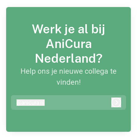
Werk je al bij
AniCura
Nederland?
Help ons je nieuwe collega te
vinden!
@
anicura.nl
anicura.nl
Inloggen