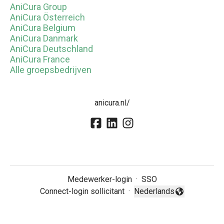
AniCura Group
AniCura Österreich
AniCura Belgium
AniCura Danmark
AniCura Deutschland
AniCura France
Alle groepsbedrijven
anicura.nl/
Medewerker-login
·
SSO
Connect-login sollicitant
·
Nederlands
Taal wijzigen