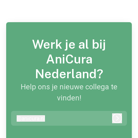
Werk je al bij
AniCura
Nederland?
Help ons je nieuwe collega te
vinden!
@
anicura.nl
anicura.nl
Inloggen