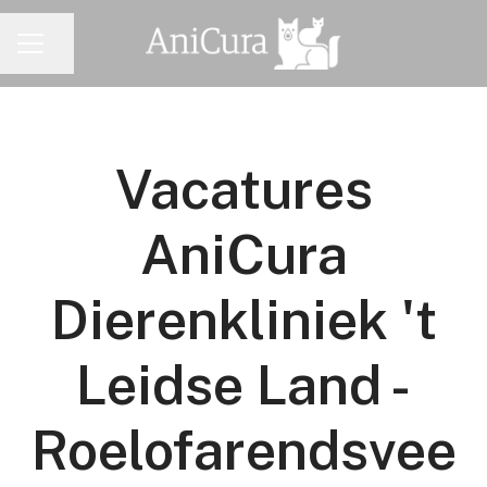
Pagina delen
CARRIÈREMENU
Vacatures
AniCura
Dierenkliniek 't
Leidse Land -
Roelofarendsvee