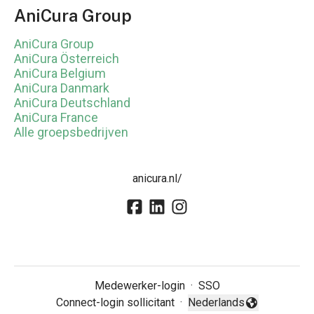
AniCura Group
AniCura Group
AniCura Österreich
AniCura Belgium
AniCura Danmark
AniCura Deutschland
AniCura France
Alle groepsbedrijven
anicura.nl/
Medewerker-login
·
SSO
Connect-login sollicitant
·
Nederlands
Taal wijzigen