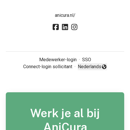
anicura.nl/
Medewerker-login
·
SSO
Connect-login sollicitant
·
Nederlands
Taal wijzigen
Werk je al bij
AniCura