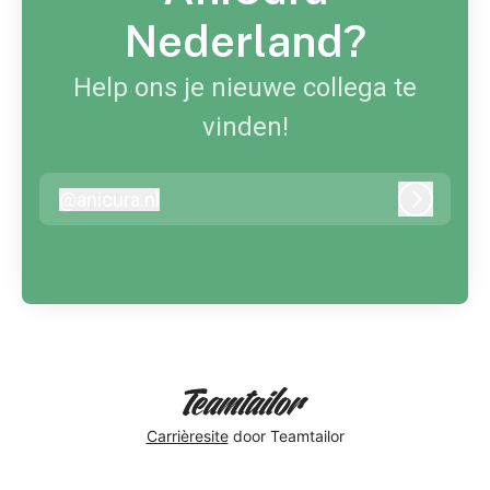
Nederland?
Help ons je nieuwe collega te
vinden!
@
anicura.nl
anicura.nl
Inloggen
Carrièresite
door Teamtailor