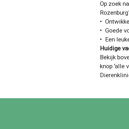
Op zoek naa
Rozenburg?
‣ Ontwikk
‣ Goede v
‣ Een leuk
Huidige va
Bekijk bov
knop 'alle
Dierenklin