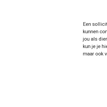
Een sollici
kunnen con
jou als die
kun je je h
maar ook v