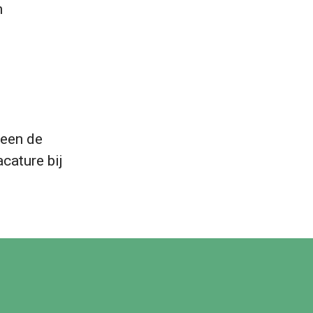
n
leen de
cature bij