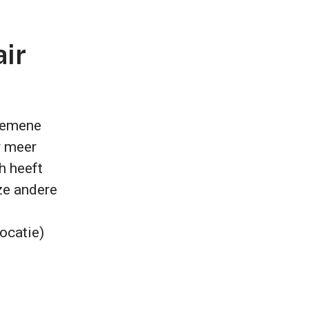
air
lgemene
r meer
h heeft
nze andere
ocatie)