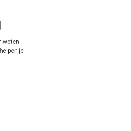
d
r weten
 helpen je