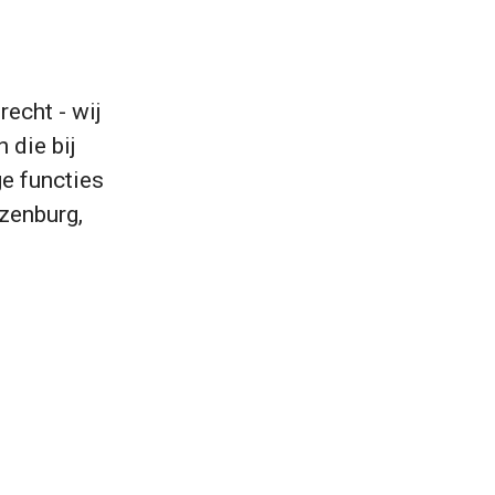
recht - wij
 die bij
ge functies
ozenburg,