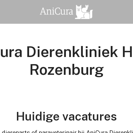
ura Dierenkliniek H
Rozenburg
Huidige vacatures
dierenarts of paraveterinair bij AniCura Dierenkl