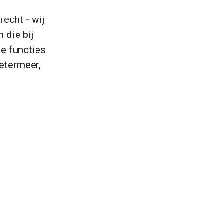
recht - wij
 die bij
ge functies
oetermeer,