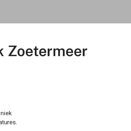
ek Zoetermeer
iniek
atures.