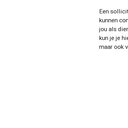
Een sollici
kunnen con
jou als die
kun je je h
maar ook v