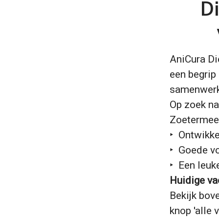
Di
AniCura Di
een begrip
samenwerk
Op zoek naa
Zoetermeer
‣ Ontwikk
‣ Goede v
‣ Een leuk
Huidige va
Bekijk bov
knop 'alle