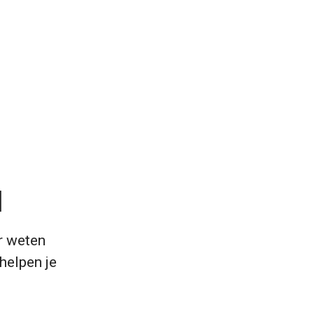
d
r weten
 helpen je