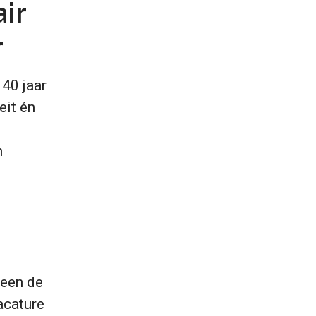
air
r
40 jaar
eit én
n
leen de
acature