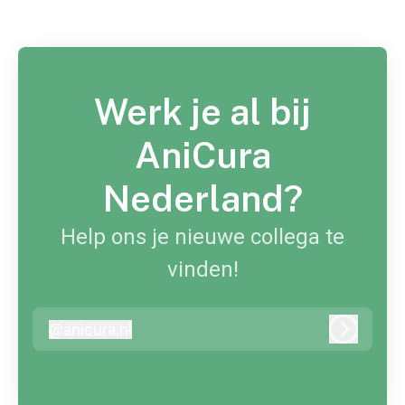
Werk je al bij
AniCura
Nederland?
Help ons je nieuwe collega te
vinden!
@
anicura.nl
anicura.nl
Inloggen