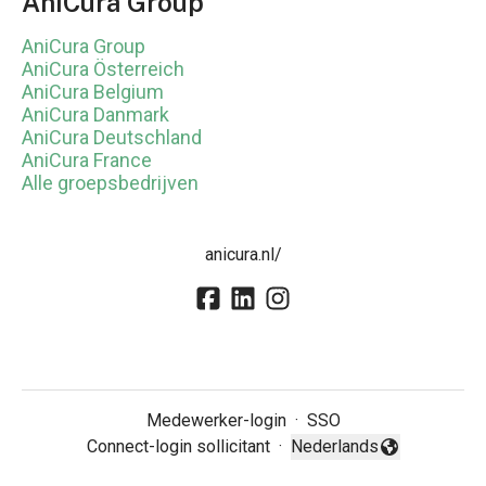
AniCura Group
AniCura Group
AniCura Österreich
AniCura Belgium
AniCura Danmark
AniCura Deutschland
AniCura France
Alle groepsbedrijven
anicura.nl/
Medewerker-login
·
SSO
Connect-login sollicitant
·
Nederlands
Taal wijzigen