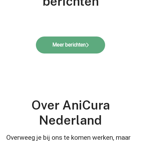
berichten
Kijkje in de kliniek: "Dierbare
Plaatsing nieuwe MRI bij AniCura
dierenarts én de kliniek:
zorg" aflevering 2
Haaglanden
AniCura's Graduate Program
Meer berichten
Over AniCura
Nederland
Overweeg je bij ons te komen werken, maar