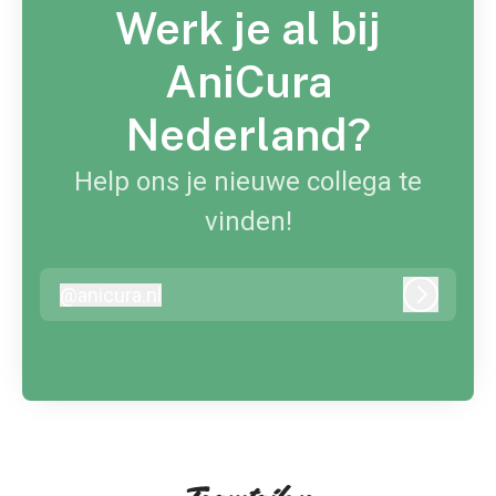
Werk je al bij
AniCura
Nederland?
Help ons je nieuwe collega te
vinden!
@
anicura.nl
anicura.nl
Inloggen