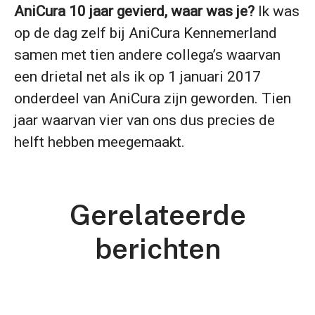
AniCura 10 jaar gevierd, waar was je?
Ik was
op de dag zelf bij AniCura Kennemerland
samen met tien andere collega’s waarvan
een drietal net als ik op 1 januari 2017
onderdeel van AniCura zijn geworden. Tien
jaar waarvan vier van ons dus precies de
helft hebben meegemaakt.
Gerelateerde
Goed voor de startende
berichten
Kijkje in de kliniek: "Dierbare
Plaatsing nieuwe MRI bij AniCura
dierenarts én de kliniek:
zorg" aflevering 2
Haaglanden
AniCura's Graduate Program